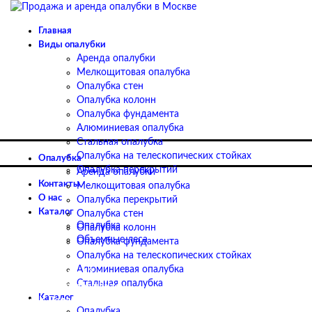
Главная
Виды опалубки
Аренда опалубки
Мелкощитовая опалубка
Опалубка стен
Опалубка колонн
Опалубка фундамента
Алюминиевая опалубка
Стальная опалубка
Опалубка на телескопических стойках
Опалубка
Опалубка перекрытий
Аренда опалубки
Контакты
Мелкощитовая опалубка
О нас
Опалубка перекрытий
Каталог
Опалубка стен
Опалубка
Опалубка колонн
Объемные леса
Опалубка фундамента
Опалубка на телескопических стойках
Алюминиевая опалубка
+7-495-320-65-62
Стальная опалубка
Info@monolit-opalubka.ru
Каталог
БЦ «СК Роял» Дмитровское ш. 163, стр. 1
Опалубка